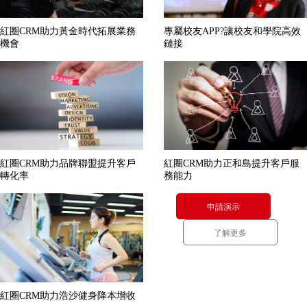
紅圈CRM助力黃金時代拓展業務
專屬校友APP?讓校友和學院高效
機會
鏈接
紅圈CRM助力品牌聯盟提升客戶
紅圈CRM助力正和島提升客戶服
轉化率
務能力
申請演示
了解更多
紅圈CRM助力浩沙健身降本增收