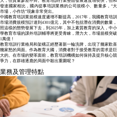
大，但質量參差不齊。教育培訓行業整體發展速度增長快，但和
發達國家相比，國內從事培訓業務的公司規模小、數量多，“大
市場，小作坊”現象非常突出。
中國教育培訓業規模速度遞增不斷提高，2017年，我國教育培訓
市場消費規模預計達到4301億元，其中不包括潛在消費的數量，
照這樣的態勢發展下去，到2025年，加上素質教育的深入，中小
學教育市場的課外培訓輔導將更受青睞，潛力大，市場規模突破
1萬億！
教育培訓行業格局和架構正經歷著新一輪洗牌，出現了幾家歡喜
幾家愁的局面。作為教育大國，消費者對于接受教育的需求是巨
大的。在市場的變革面前，教育培訓機構如何保持及提升核心競
爭力，在群雄逐鹿的局面中殺出重圍呢？
業務及管理特點