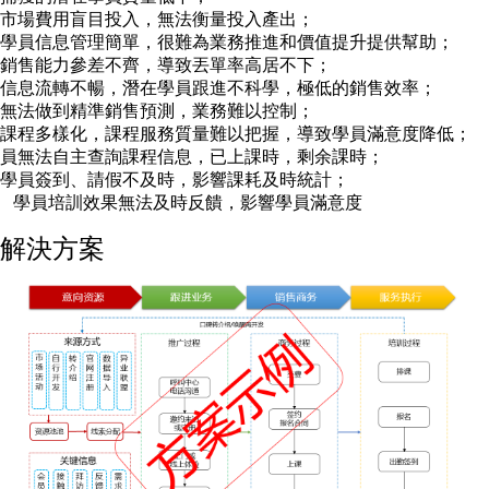
市場費用盲目投入，無法衡量投入產出；
學員信息管理簡單，很難為業務推進和價值提升提供幫助；
銷售能力參差不齊，導致丟單率高居不下；
信息流轉不暢，潛在學員跟進不科學，極低的銷售效率；
無法做到精準銷售預測，業務難以控制；
課程多樣化，課程服務質量難以把握，導致學員滿意度降低；
員無法自主查詢課程信息，已上課時，剩余課時；
學員簽到、請假不及時，影響課耗及時統計；
學員培訓效果無法及時反饋，影響學員滿意度
解決方案